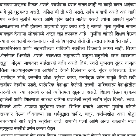
बालपणापासूनच मिळत असते. स्वयंपाक घरात सतत काही ना काही करत आईच्या
मागे पुढे घुटमळत असते. वडिलांची ती परी असते. सर्वच बाबांची असते असे नाही
पण ज्यांना मुलींचे महत्त्व आणि प्रेम खरंच माहीत असते त्यांना आपली मुलगी
क्षणाक्षणाला मोठी होताना पाहण्याचे सुख काय आहे हे उमगते. मुला मुलींना समान
वागणूक देणाऱ्या लोकांमध्ये अजून खूप तफावत आहे . मुलींना चांगले शिक्षण देऊन
त्यांना स्वावलंबी बनवल्यानंतर जो संतोष प्राप्त होतो तो शब्दात सांगता येत नाही.
आत्मनिर्भरता आणि सहनशीलता याविषयी स्त्रीला शिकवावे लागत नाही. तिच्या
अंतरंगात भिनलेले असते. स्वतःच्या लहानपणी बाहुला-बाहुलीचे लग्न लावताना
सुद्धा मोठ्या जाणकार बाईसारखे वर्तन असते तिचे. स्त्री मुळातच सुंदर नाजूक
तिला नटण्यामुरडण्याचा आशीर्वाद देवाने दिलेलाच आहे. सुंदर लांबसडक केस
,पाणीदार डोळे, कमनीय बांधा ,सुरेखा काया, मनमोहक वर्तन यामुळे तिची छबी
सर्वांवर नेहमीच पडते. पारंपरिक वेशभूषा केलेली तरुणी, पाश्चिमात्य वेशभूषेतील
तरुणी त्या त्या प्रमाणे आपले व्यक्तिमत्व खुलवत असते. शिक्षण घेऊन प्रगल्भ
झालेली आणि शिक्षणाचा सारखा दागिना घातलेली स्त्री सर्वांग सुंदर दिसते. स्वतः
शिकते आणि आपल्या कुटुंबाला सक्षम, शिक्षित बनवते. आपल्या मुलांना चांगले
संस्कार देऊन जीवनाच्या ह्या धर्मयुद्धात खंबीर, चतुर, कर्तव्यशील असा योद्धा
बनवण्याचे सारे श्रेय स्त्रीला जाते. क्षणाची पत्नी आणि अनंत काळाची माता
म्हणूनच स्त्रीचे वर्णन करता येईल.
आपल्या संसाराचे दोर घट्ट विणत असताना स्वतःमध्ये होणारे बदल ती हसत हसत