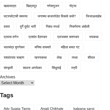
खाद्ययात्रा
खिद्रापूर
गणेशपूजन
गोट्या
घटस्फोटाची समस्या
जगाच्या बाजारपेठेत विकावे कसे?
जिजाऊसाहेब
दसरा
दुर्गे दुर्घट भारी
निबंध स्पर्धा
निसर्गरम्य अंबोली
प्रवास वर्णन
प्रशांत दैठणकर
प्राजक्ता चमणकर
भयकथा
भालचंद्र मुणगेकर
मनिषा वाघमारे
महिला बचत गट
यशवंतराव चव्हाण
रहस्यकथा
लेख
व्यथा
शीतल
संस्कृती
साधना अणवेकर
सिंधुताई
स्त्री
Archives
Tags
Adv Sujata Tipnis
Anjali Chikhale
kalpana saroj