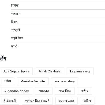
विविधा
व्यवसाय
शिक्षण
संस्कृती
स्त्री विश्व
स्पर्धा
टॅग
Adv Sujata Tipnis
Anjali Chikhale
kalpana saroj
Kवीणा
Manisha Vispute
success story
Sugandha Yadav
अक्षरधारा
आध्यात्मिक
आरोग्य
ई-केवायसी
एव्हरेस्ट शिखर चढाई
कल्पना उबाळे
कविता