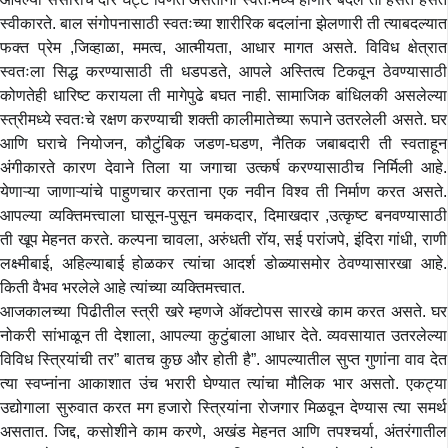
स्वीकारते. बाल संगोपनासाठी स्वतःच्या शारीरिक बदलांना झेलणारी ती त्याबदल्यात
फक्त प्रेम ,जिव्हाळा, ममत्व, आत्मीयता, आधार मागत असते. विविध क्षेत्रात
स्वतःला सिद्ध करण्यासाठी ती धडपडते, आपले अस्तित्व टिकवून ठेवण्यासाठी
कोणतेही धारिष्ट करायला ती मागेपुढे बघत नाही. सामाजिक बांधिलकी असलेल्या
स्त्रीमध्ये स्वतःचे रक्षण करण्याची शक्ती कालीमातेच्या रूपाने उतरलेली असते. घर
आणि घराचे नियोजन, कौटुंबिक जडण-घडण, नैतिक जबाबदारी ती स्वताहून
अंगीकारते कारण देवाने तिला या जगाचा उत्कर्ष करण्यासाठीच निर्मिली आहे.
येणाऱ्या जाणाऱ्यांचे पाहुणचार करताना एक नवीन विश्व ती निर्माण करत असते.
आपल्या व्यक्तिमत्त्वाला घासून-पुसून चमकदार, दिमाखदार ,उत्कृष्ट बनवण्यासाठी
ती खूप मेहनत करते. कल्पना चावला, अरुंधती रॉय, सई परांजपे, इंदिरा गांधी, राणी
लक्ष्मीबाई, अहिल्याबाई होळकर त्यांचा आदर्श डोळ्यासमोर ठेवण्यासारखा आहे.
किती वैभव भरलेले आहे त्यांच्या व्यक्तिमत्त्वात.
आजकालच्या पिढीतील स्त्री खरे म्हणजे ऑक्टोपस सारखे काम करत असते. घर
नोकरी सांभाळून ती देशाला, आपल्या कुटुंबाला आधार देते. व्यवसायात उतरलेल्या
विविध स्त्रियांची तर” बातच कुछ और होती है”. आपल्यातील सुप्त गुणांना वाव देत
त्या स्वप्नांना आकाशात उंच भरारी घेण्यात त्यांचा मौलिक भार असतो. एकट्या
उद्योगाला सुरुवात करत मग हजारो स्त्रियांना रोजगार मिळवून देण्यास त्या समर्थ
असतात. जिद्द, कसोशीने काम करणे, अखंड मेहनत आणि तपश्चर्या, अंतरंगातील