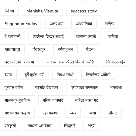
Kवीणा
Manisha Vispute
success story
Sugandha Yadav
अक्षरधारा
आध्यात्मिक
आरोग्य
ई-केवायसी
एव्हरेस्ट शिखर चढाई
कल्पना उबाळे
कविता
खाद्ययात्रा
खिद्रापूर
गणेशपूजन
गोट्या
घटस्फोटाची समस्या
जगाच्या बाजारपेठेत विकावे कसे?
जिजाऊसाहेब
दसरा
दुर्गे दुर्घट भारी
निबंध स्पर्धा
निसर्गरम्य अंबोली
प्रवास वर्णन
प्रशांत दैठणकर
प्राजक्ता चमणकर
भयकथा
भालचंद्र मुणगेकर
मनिषा वाघमारे
महिला बचत गट
यशवंतराव चव्हाण
रहस्यकथा
लेख
व्यथा
शीतल
संस्कृती
साधना अणवेकर
सिंधुताई
स्त्री