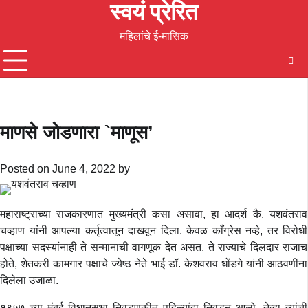
स्वयं प्रेरित
Skip
to
महिलांचे ई-मासिक
content
माणसे जोडणारा `माणूस’
Posted on
June 4, 2022
by
महाराष्ट्राच्या राजकारणात मुख्यमंत्री कसा असावा, हा आदर्श कै. यशवंतराव
चव्हाण यांनी आपल्या कर्तृत्वातून दाखवून दिला. केवळ काँग्रेस नव्हे, तर विरोधी
पक्षाच्या सदस्यांनाही ते सन्मानाची वागणूक देत असत. ते राज्याचे दिलदार राजाच
होते, शेतकरी कामगार पक्षाचे ज्येष्ठ नेते भाई डॉ. केशवराव धोंडगे यांनी आठवणींना
दिलेला उजाळा.
१९५७ च्या मुंबई विधानसभा निवडणुकीत पहिल्यांदा निवडून आलो, तेव्हा त्यांची