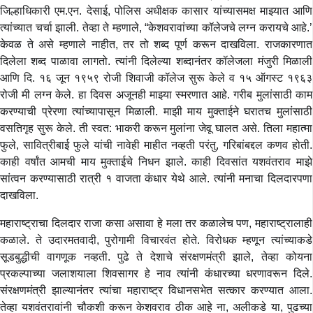
जिल्हाधिकारी एम.एन. देसाई, पोलिस अधीक्षक कासार यांच्यासमक्ष माझ्यात आणि
त्यांच्यात चर्चा झाली. तेव्हा ते म्हणाले, “केशवरावांच्या कॉलेजचे लग्न करायचे आहे.’
केवळ ते असे म्हणाले नाहीत, तर तो शब्द पूर्ण करून दाखविला. राजकारणात
दिलेला शब्द पाळावा लागतो. त्यांनी दिलेल्या शब्दानंतर कॉलेजला मंजुरी मिळाली
आणि दि. १६ जून १९५९ रोजी शिवाजी कॉलेज सुरू केले व १५ ऑगस्ट १९६३
रोजी मी लग्न केले. हा दिवस अजूनही माझ्या स्मरणात आहे. गरीब मुलांसाठी काम
करण्याची प्रेरणा त्यांच्यापासून मिळाली. माझी माय मुक्ताईने घरातच मुलांसाठी
वसतिगृह सुरू केले. ती स्वत: भाकरी करून मुलांना जेवू घालत असे. तिला महात्मा
फुले, सावित्रीबाई फुले यांची नावेही माहीत नव्हती परंतु, गरिबांबद्दल कणव होती.
काही वर्षांत आमची माय मुक्ताईचे निधन झाले. काही दिवसांत यशवंतराव माझे
सांत्वन करण्यासाठी रात्री १ वाजता कंधार येथे आले. त्यांनी मनाचा दिलदारपणा
दाखविला.
महाराष्ट्राचा दिलदार राजा कसा असावा हे मला तर कळालेच पण, महाराष्ट्रालाही
कळाले. ते उदारमतवादी, पुरोगामी विचारवंत होते. विरोधक म्हणून त्यांच्याकडे
सूडबुद्धीची वागणूक नव्हती. पुढे ते देशाचे संरक्षणमंत्री झाले, तेव्हा कोयना
प्रकल्पाच्या जलाशयाला शिवसागर हे नाव त्यांनी कंधारच्या धरणावरून दिले.
संरक्षणमंत्री झाल्यानंतर त्यांचा महाराष्ट्र विधानसभेत सत्कार करण्यात आला.
तेव्हा यशवंतरावांनी चौकशी करून केशवराव ठीक आहे ना, अलीकडे या, पुढच्या