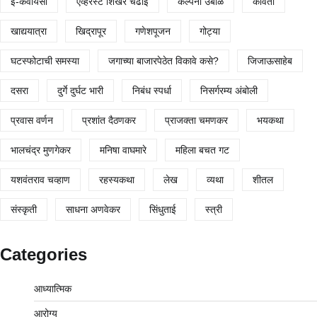
ई-केवायसी
एव्हरेस्ट शिखर चढाई
कल्पना उबाळे
कविता
खाद्ययात्रा
खिद्रापूर
गणेशपूजन
गोट्या
घटस्फोटाची समस्या
जगाच्या बाजारपेठेत विकावे कसे?
जिजाऊसाहेब
दसरा
दुर्गे दुर्घट भारी
निबंध स्पर्धा
निसर्गरम्य अंबोली
प्रवास वर्णन
प्रशांत दैठणकर
प्राजक्ता चमणकर
भयकथा
भालचंद्र मुणगेकर
मनिषा वाघमारे
महिला बचत गट
यशवंतराव चव्हाण
रहस्यकथा
लेख
व्यथा
शीतल
संस्कृती
साधना अणवेकर
सिंधुताई
स्त्री
Categories
आध्यात्मिक
आरोग्य