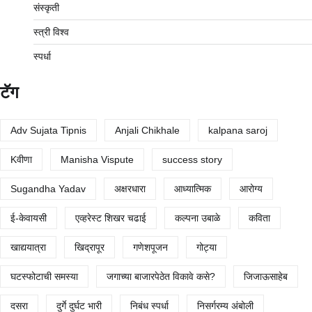
संस्कृती
स्त्री विश्व
स्पर्धा
टॅग
Adv Sujata Tipnis
Anjali Chikhale
kalpana saroj
Kवीणा
Manisha Vispute
success story
Sugandha Yadav
अक्षरधारा
आध्यात्मिक
आरोग्य
ई-केवायसी
एव्हरेस्ट शिखर चढाई
कल्पना उबाळे
कविता
खाद्ययात्रा
खिद्रापूर
गणेशपूजन
गोट्या
घटस्फोटाची समस्या
जगाच्या बाजारपेठेत विकावे कसे?
जिजाऊसाहेब
दसरा
दुर्गे दुर्घट भारी
निबंध स्पर्धा
निसर्गरम्य अंबोली