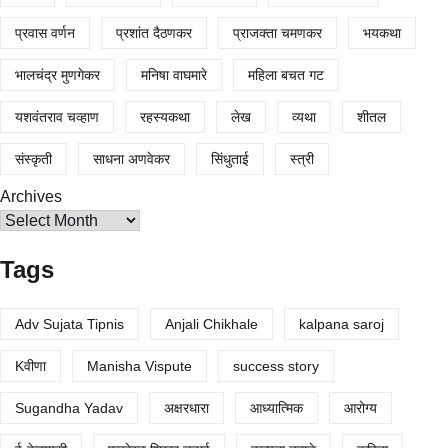
प्रवास वर्णन
प्रशांत दैठणकर
प्राजक्ता चमणकर
भयकथा
भालचंद्र मुणगेकर
मनिषा वाघमारे
महिला बचत गट
यशवंतराव चव्हाण
रहस्यकथा
लेख
व्यथा
शीतल
संस्कृती
साधना अणवेकर
सिंधुताई
स्त्री
Archives
Tags
Adv Sujata Tipnis
Anjali Chikhale
kalpana saroj
Kवीणा
Manisha Vispute
success story
Sugandha Yadav
अक्षरधारा
आध्यात्मिक
आरोग्य