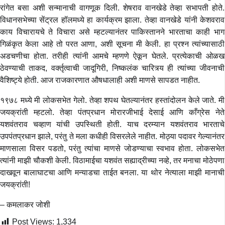
रांगेत बसा अशी सन्मानाची वागणूक दिली. शेषराव वानखेडे तेव्हा सभापती होते.
विधानसभेच्या सेंट्रल हॉलमध्ये हा कार्यक्रम झाला. तेव्हा वानखेडे यांनी केशवराव
काय विचारायचे ते विचारा असे म्हटल्यानंतर पाकिस्तानने भारताचा काही भाग
गिळंकृत केला आहे तो परत आणा, अशी सूचना मी केली. हा प्रश्न त्यांच्यासाठी
अडचणीचा होता. तरीही त्यांनी आमचे म्हणणे ऐकून घेतले. प्रत्येकाची ओळख
ठेवण्याची ताकद, वर्क्तृत्वाची जादूगिरी, निष्कलंक चारित्र्य ही त्यांच्या जीवनाची
वैशिष्ट्ये होती. आज राजकारणात औषधालाही अशी माणसे सापडत नाहीत.
१९७८ मध्ये मी लोकसभेत गेलो. तेव्हा शपथ घेतल्यानंतर हस्तांदोलन केले जाते. मी
जयक्रांती म्हटलो. तेव्हा पंतप्रधान मोरारजीभाई देसाई आणि काँग्रेस नेते
यशवंतराव चव्हाण यांची उपस्थिती होती. याच दरम्यान यशवंतराव भारताचे
उपपंतप्रधान झाले, परंतु ते मला कधीही विसरलेले नाहीत. मोठ्या पदावर गेल्यानंतर
माणसाला विसर पडतो, परंतु त्यांचा माणसे जोडण्याचा स्वभाव होता. लोकसभेत
त्यांनी माझी चौकशी केली. विठामाईचा यशवंत सह्याद्रीच्या नव्हे, तर मनाचा मोठेपणा
दाखवून बालाघाटचा आणि मन्याडचा ताईत बनला. या थोर नेत्याला माझी मानाची
जयक्रांती!
– कमलाकर जोशी
Post Views:
1,334