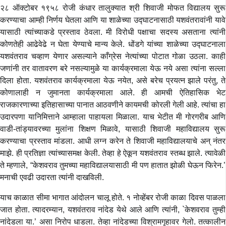
२८ ऑक्टोबर १९५८ रोजी कंधार तालुक्यात श्री शिवाजी मोफत विद्यालय सुरू
करण्याचा आम्ही निर्णय घेतला आणि या शाळेच्या उद्घाटनासाठी यशवंतरावांनी यावे
यासाठी त्यांच्याकडे प्रस्ताव ठेवला. मी विरोधी पक्षाचा सदस्य असताना त्यांनी
कोणतेही आढेवेढे न घेता येण्याचे मान्य केले. धोंडगे यांच्या शाळेच्या उद्घाटनाला
यशवंतराव चव्हाण येणार असल्याने काँग्रेस नेत्यांच्या पोटात गोळा उठला. काही
जणांनी तर वातावरण बरे नसल्यामुळे या कार्यक्रमाला येऊ नये असा त्यांना सल्ला
दिला होता. यशवंतराव कार्यक्रमाला येऊ नयेत, असे बरेच प्रयत्न झाले परंतु, ते
कोणालाही न जुमानता कार्यक्रमाला आले. ही आमची ऐतिहासिक भेट
राजकारणाच्या इतिहासाच्या पानात आठवणीने कायमची कोरली गेली आहे. त्यांचा हा
उदारपणा यानिमित्ताने आम्हाला पाहायला मिळाला. याच भेटीत मी गोरगरीब आणि
वाडी-तांड्यावरच्या मुलांना शिक्षण मिळावे, यासाठी शिवाजी महाविद्यालय सुरू
करण्याचा प्रस्ताव मांडला. आधी लग्न करेन ते शिवाजी महाविद्यालयाचे अन् नंतर
माझे. ही प्रतिज्ञा त्यांच्यासमक्ष केली. तेव्हा हे ऐकून यशवंतराव स्तब्ध झाले. त्यावेळी
ते म्हणाले, “केशवराव तुमच्या महाविद्यालयासाठी मी पण हातात झोळी घेऊन फिरेन.’
मनाची एवढी उदारता त्यांनी दाखविली.
याच काळात सीमा भागात आंदोलन चालू होते. १ नोव्हेंबर रोजी काळा दिवस पाळला
जात होता. त्यादरम्यान, यशवंतराव नांदेड येथे आले आणि त्यांनी, `केशवराव तुम्ही
नांदेडला या.’ असा निरोप धाडला. तेव्हा नांदेडच्या विश्रामगृहावर गेलो. तत्कालीन