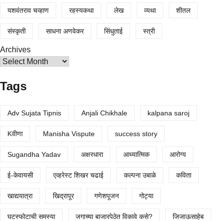
यशवंतराव चव्हाण
रहस्यकथा
लेख
व्यथा
शीतल
संस्कृती
साधना अणवेकर
सिंधुताई
स्त्री
Archives
Tags
Adv Sujata Tipnis
Anjali Chikhale
kalpana saroj
Kवीणा
Manisha Vispute
success story
Sugandha Yadav
अक्षरधारा
आध्यात्मिक
आरोग्य
ई-केवायसी
एव्हरेस्ट शिखर चढाई
कल्पना उबाळे
कविता
खाद्ययात्रा
खिद्रापूर
गणेशपूजन
गोट्या
घटस्फोटाची समस्या
जगाच्या बाजारपेठेत विकावे कसे?
जिजाऊसाहेब