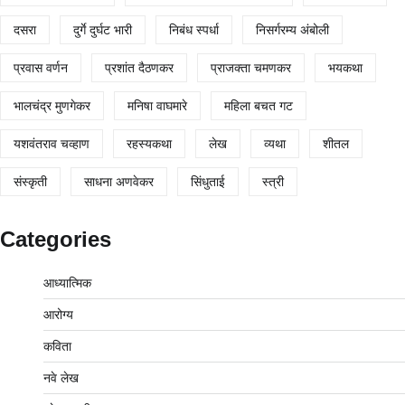
दसरा
दुर्गे दुर्घट भारी
निबंध स्पर्धा
निसर्गरम्य अंबोली
प्रवास वर्णन
प्रशांत दैठणकर
प्राजक्ता चमणकर
भयकथा
भालचंद्र मुणगेकर
मनिषा वाघमारे
महिला बचत गट
यशवंतराव चव्हाण
रहस्यकथा
लेख
व्यथा
शीतल
संस्कृती
साधना अणवेकर
सिंधुताई
स्त्री
Categories
आध्यात्मिक
आरोग्य
कविता
नवे लेख