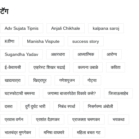
टॅग
Adv Sujata Tipnis
Anjali Chikhale
kalpana saroj
Kवीणा
Manisha Vispute
success story
Sugandha Yadav
अक्षरधारा
आध्यात्मिक
आरोग्य
ई-केवायसी
एव्हरेस्ट शिखर चढाई
कल्पना उबाळे
कविता
खाद्ययात्रा
खिद्रापूर
गणेशपूजन
गोट्या
घटस्फोटाची समस्या
जगाच्या बाजारपेठेत विकावे कसे?
जिजाऊसाहेब
दसरा
दुर्गे दुर्घट भारी
निबंध स्पर्धा
निसर्गरम्य अंबोली
प्रवास वर्णन
प्रशांत दैठणकर
प्राजक्ता चमणकर
भयकथा
भालचंद्र मुणगेकर
मनिषा वाघमारे
महिला बचत गट