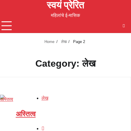
स्वयं प्रेरित
Skip
to
महिलांचे ई-मासिक
content
Home
लेख
Page 2
Category:
लेख
लेख
अस्तित्व