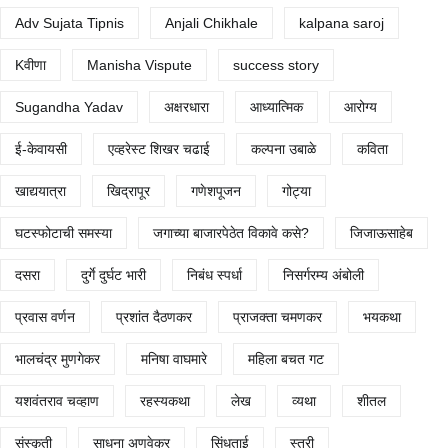
Adv Sujata Tipnis
Anjali Chikhale
kalpana saroj
Kवीणा
Manisha Vispute
success story
Sugandha Yadav
अक्षरधारा
आध्यात्मिक
आरोग्य
ई-केवायसी
एव्हरेस्ट शिखर चढाई
कल्पना उबाळे
कविता
खाद्ययात्रा
खिद्रापूर
गणेशपूजन
गोट्या
घटस्फोटाची समस्या
जगाच्या बाजारपेठेत विकावे कसे?
जिजाऊसाहेब
दसरा
दुर्गे दुर्घट भारी
निबंध स्पर्धा
निसर्गरम्य अंबोली
प्रवास वर्णन
प्रशांत दैठणकर
प्राजक्ता चमणकर
भयकथा
भालचंद्र मुणगेकर
मनिषा वाघमारे
महिला बचत गट
यशवंतराव चव्हाण
रहस्यकथा
लेख
व्यथा
शीतल
संस्कृती
साधना अणवेकर
सिंधुताई
स्त्री