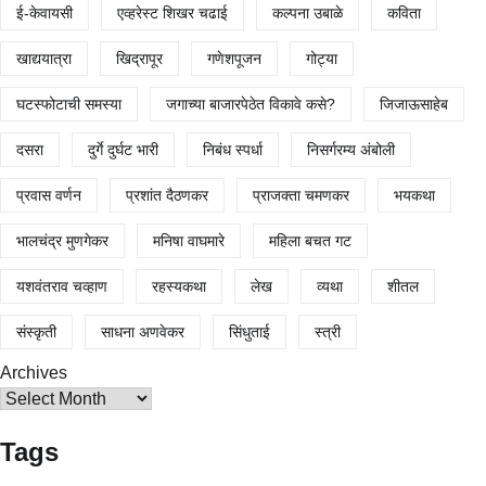
ई-केवायसी
एव्हरेस्ट शिखर चढाई
कल्पना उबाळे
कविता
खाद्ययात्रा
खिद्रापूर
गणेशपूजन
गोट्या
घटस्फोटाची समस्या
जगाच्या बाजारपेठेत विकावे कसे?
जिजाऊसाहेब
दसरा
दुर्गे दुर्घट भारी
निबंध स्पर्धा
निसर्गरम्य अंबोली
प्रवास वर्णन
प्रशांत दैठणकर
प्राजक्ता चमणकर
भयकथा
भालचंद्र मुणगेकर
मनिषा वाघमारे
महिला बचत गट
यशवंतराव चव्हाण
रहस्यकथा
लेख
व्यथा
शीतल
संस्कृती
साधना अणवेकर
सिंधुताई
स्त्री
Archives
Tags